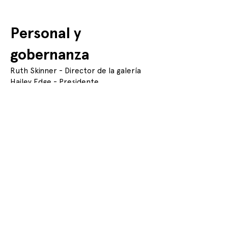
Personal y
gobernanza
Ruth Skinner - Director de la galería
Hailey Edge - Presidente
Rain Bloodworth - Tesorero
Mo Haloftis - Programador
Devon Lowrie - Recaudación de fondos
Alexandra Box - Política y
procedimiento
Alex Ven - Membresía y Voluntariado
Jay Hodgson - Hear Here (Programa de
música)
Sara Mai Chitty - Oficial de
participación comunitaria